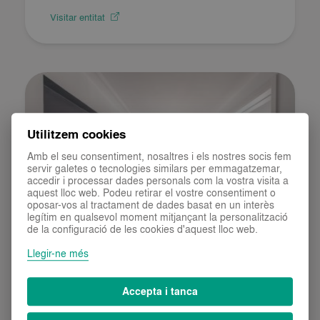
Visitar entitat
Utilitzem cookies
Amb el seu consentiment, nosaltres i els nostres socis fem
servir galetes o tecnologies similars per emmagatzemar,
accedir i processar dades personals com la vostra visita a
aquest lloc web. Podeu retirar el vostre consentiment o
oposar-vos al tractament de dades basat en un interès
Hotel Terramar Llafranc
legítim en qualsevol moment mitjançant la personalització
de la configuració de les cookies d'aquest lloc web.
Tipus:
Allotjaments turístics
Llegir-ne més
Municipi:
LLAFRANC
Visitar entitat
Accepta i tanca