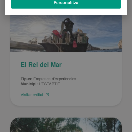
Personalitza
El Rei del Mar
Tipus:
Empreses d’experiències
Municipi:
L'ESTARTIT
Visitar entitat