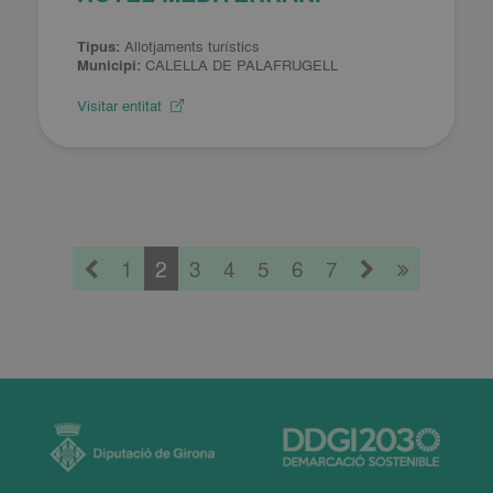
Tipus:
Allotjaments turístics
Municipi:
CALELLA DE PALAFRUGELL
Visitar entitat
1
2
3
4
5
6
7